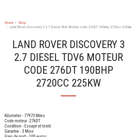
Engineico
Home
Shop
Land Rover Discovery 3 2.7 Diesel Tdv6 Moteur code 276DT 190bhp 2720cc 225kw
LAND ROVER DISCOVERY 3
2.7 DIESEL TDV6 MOTEUR
CODE 276DT 190BHP
2720CC 225KW
Kilometer - 77973 Miles
Code moteur -276DT
Condition - Essayé et testé
Garantie - 3 Mois
Frais de port - 100 euros