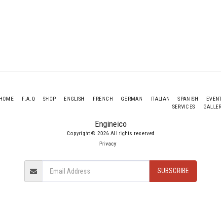
HOME
F.A.Q
SHOP
ENGLISH
FRENCH
GERMAN
ITALIAN
SPANISH
EVEN
SERVICES
GALLE
Engineico
Copyright © 2026 All rights reserved
Privacy
SUBSCRIBE