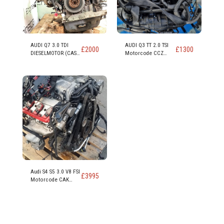
AUDI Q7 3.0 TDI
AUDI Q3 TT 2.0 TSI
£
2000
£
1300
DIESELMOTOR (CAS
Motorcode CCZ
CASA CASD)
CCZB CCZC
Audi S4 S5 3.0 V8 FSI
£
3995
Motorcode CAK
CAKA 354 PS