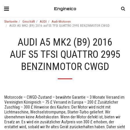
Engineico
Startseite
Geschäft
AUDI
Audi-Motoren
AUDI A5 MK2 (B9) 2016 auf S5 TFSI QUATTRO 2995 BENZINMOTOR CWGD
AUDI A5 MK2 (B9) 2016
AUF S5 TFSI QUATTRO 2995
BENZINMOTOR CWGD
Motorcode – CWGD-Zustand – bewährte Garantie – 3 Monate Versand im
Vereinigten Königreich – 75 £ Versand in Europa – 200 £ Zusätzlicher
Zuschlag – 300 £ Hinweise des Käufers: Der Motor wird nicht mit
Lichtmaschine, Wechselstrompumpe, Starter-Turbo geliefert. Wir
übernehmen keine Arbeitskosten. Wenn der Motor defekt ist, bieten wir
Ersatz an. Es wird ein zusätzlicher Aufpreis von 300 £ erhoben, der
erstattet wird, sobald wir Ihr altes Gerät zurückerhalten haben. Daher sieht