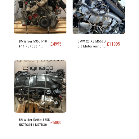
BMW 5er 535d F10
BMW X5 X6 M550D
£
4995
£
11995
F11 N57D30T1
3.0 Motorkennung
N57D30B 313 PS,
N57D30C 381 PS
230 kW, 309 PS, 3,0-
Liter-Dieselmotor
BMW 4er-Reihe 435D
£
5000
N57D30T1 N57D30B
313 PS 230 kW 309
PS 3.0 Dieselmotor