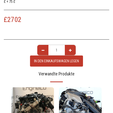
£ + 75 £
£
2702
IN DEN EINKAUFSWAGEN LEGEN
Verwandte Produkte