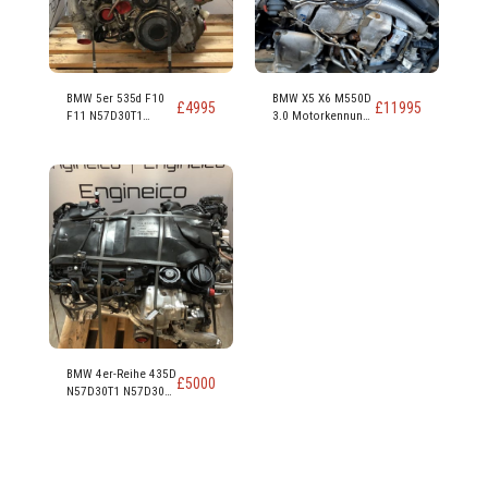
BMW 5er 535d F10
BMW X5 X6 M550D
£
4995
£
11995
F11 N57D30T1
3.0 Motorkennung
N57D30B 313 PS,
N57D30C 381 PS
230 kW, 309 PS, 3,0-
Liter-Dieselmotor
BMW 4er-Reihe 435D
£
5000
N57D30T1 N57D30B
313 PS 230 kW 309
PS 3.0 Dieselmotor