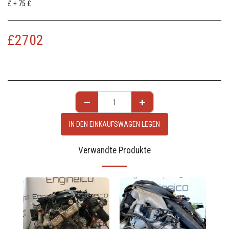
£ + 75 £
£
2702
IN DEN EINKAUFSWAGEN LEGEN
Verwandte Produkte