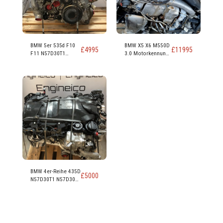
BMW 5er 535d F10
BMW X5 X6 M550D
£
4995
£
11995
F11 N57D30T1
3.0 Motorkennung
N57D30B 313 PS,
N57D30C 381 PS
230 kW, 309 PS, 3,0-
Liter-Dieselmotor
BMW 4er-Reihe 435D
£
5000
N57D30T1 N57D30B
313 PS 230 kW 309
PS 3.0 Dieselmotor