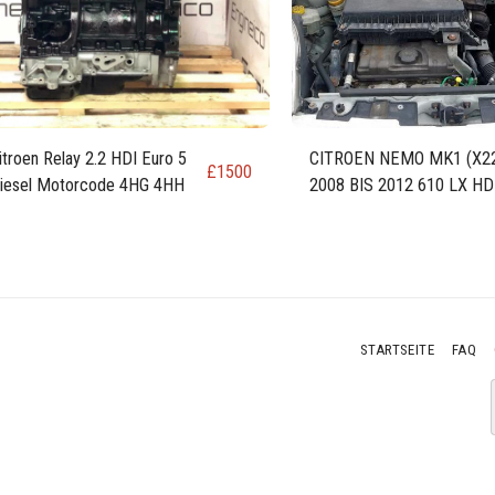
itroen Relay 2.2 HDI Euro 5
CITROEN NEMO MK1 (X2
£
1500
iesel Motorcode 4HG 4HH
2008 BIS 2012 610 LX HD
DIESELMOTOR DV4TED (
1399 cc
STARTSEITE
FAQ