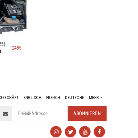
25)
£
485
I
8HS)
GESCHÄFT
ENGLISCH
FRENCH
DEUTSCHE
MEHR
ABONNIEREN