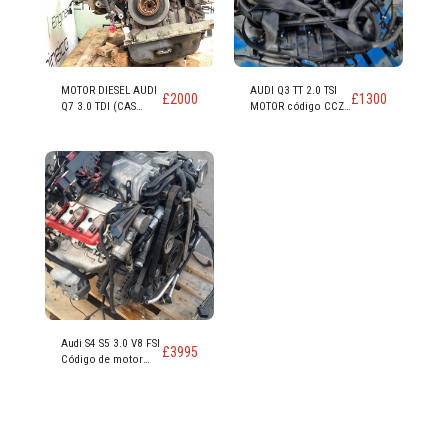
MOTOR DIESEL AUDI
AUDI Q3 TT 2.0 TSI
£
2000
£
1300
Q7 3.0 TDI (CAS
MOTOR código CCZ
CASA CASD)
CCZB CCZC
Audi S4 S5 3.0 V8 FSI
£
3995
Código de motor
CAK CAKA 354 CV