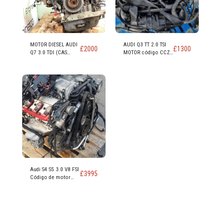
MOTOR DIESEL AUDI
AUDI Q3 TT 2.0 TSI
£
2000
£
1300
Q7 3.0 TDI (CAS
MOTOR código CCZ
CASA CASD)
CCZB CCZC
Audi S4 S5 3.0 V8 FSI
£
3995
Código de motor
CAK CAKA 354 CV