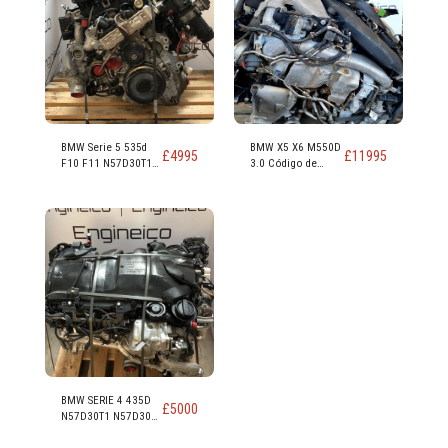
BMW Serie 5 535d
BMW X5 X6 M550D
£
4995
£
11995
F10 F11 N57D30T1
3.0 Código de
N57D30B 313ps
motor N57D30C
230kw 309 hp Motor
381 CV
diésel 3.0
BMW SERIE 4 435D
£
5000
N57D30T1 N57D30B
313PS 230KW 309