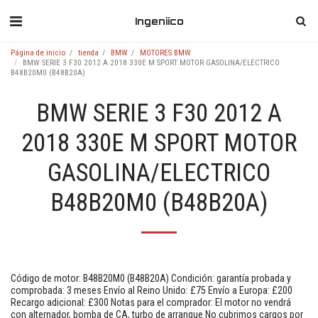
Ingeniico
Página de inicio
tienda
BMW
MOTORES BMW
BMW SERIE 3 F30 2012 A 2018 330E M SPORT MOTOR GASOLINA/ELECTRICO
B48B20M0 (B48B20A)
BMW SERIE 3 F30 2012 A
2018 330E M SPORT MOTOR
GASOLINA/ELECTRICO
B48B20M0 (B48B20A)
Código de motor: B48B20M0 (B48B20A) Condición: garantía probada y
comprobada: 3 meses Envío al Reino Unido: £75 Envío a Europa: £200
Recargo adicional: £300 Notas para el comprador: El motor no vendrá
con alternador, bomba de CA, turbo de arranque No cubrimos cargos por