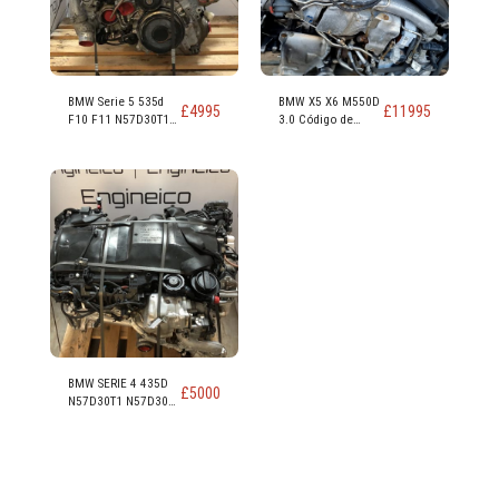
BMW Serie 5 535d
BMW X5 X6 M550D
£
4995
£
11995
F10 F11 N57D30T1
3.0 Código de
N57D30B 313ps
motor N57D30C
230kw 309 hp Motor
381 CV
diésel 3.0
BMW SERIE 4 435D
£
5000
N57D30T1 N57D30B
313PS 230KW 309
CV MOTOR DIESEL
3.0