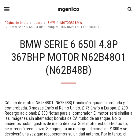
Ingeniico
Página de inicio
tienda
BMW
MOTORES BMW
BMW Serie 6 650i 4.8P 367Bhp MOTOR N62B48O1 (N62B48B)
BMW SERIE 6 650I 4.8P
367BHP MOTOR N62B48O1
(N62B48B)
Código de motor: N62B48O1 (N62B48B) Condición: garantía probada y
comprobada: 3 meses Envío al Reino Unido: £ 75 Envío a Europa: £ 200
Recargo adicional: £ 300 Notas para el comprador: El motor será similar a
las imágenes sin alternador, bomba de CA, turbo de arranque. No lo
hacemos. cubrir gastos de mano de obra. Si el motor está defectuoso,
se ofrecerá reemplazo. Se agregará un recargo adicional de £ 300 y se
devolverá una vez que recuperemos su unidad anterior. Por lo tanto, el