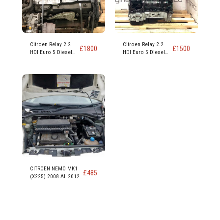
Citroen Relay 2.2
Citroen Relay 2.2
£
1800
£
1500
HDI Euro 5 Diesel
HDI Euro 5 Diesel
Código de motor
Código de motor
4HG 4HH
4HG 4HH
CITROEN NEMO MK1
£
485
(X225) 2008 AL 2012
MOTOR DIESEL 610 LX
HDI DV4TED (8HS)
1399cc