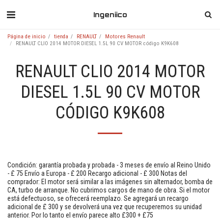
Ingeniico
Página de inicio
tienda
RENAULT
Motores Renault
RENAULT CLIO 2014 MOTOR DIESEL 1.5L 90 CV MOTOR código K9K608
RENAULT CLIO 2014 MOTOR
DIESEL 1.5L 90 CV MOTOR
CÓDIGO K9K608
Condición: garantía probada y probada - 3 meses de envío al Reino Unido
- £ 75 Envío a Europa - £ 200 Recargo adicional - £ 300 Notas del
comprador: El motor será similar a las imágenes sin alternador, bomba de
CA, turbo de arranque. No cubrimos cargos de mano de obra. Si el motor
está defectuoso, se ofrecerá reemplazo. Se agregará un recargo
adicional de £ 300 y se devolverá una vez que recuperemos su unidad
anterior. Por lo tanto el envío parece alto £300 + £75