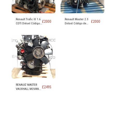
Renault Trafic III 1.6
Renault Master 2.3
£
2000
£
2000
CDTI Diésel Código
Diésel Código de
de motor R9M 452
motor M9T 870
RENAULT MASTER
£
2495
VAUXHALL MOVANO
NISSAN NV400 2.3
MOTOR DIESEL
CÓDIGO M9T 898