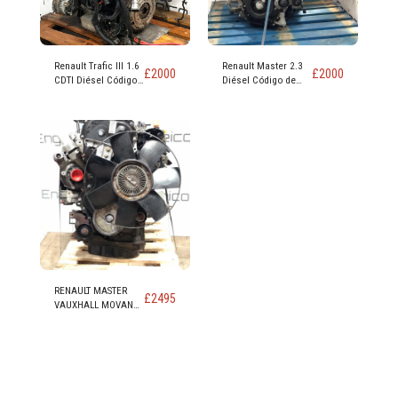
Renault Trafic III 1.6
Renault Master 2.3
£
2000
£
2000
CDTI Diésel Código
Diésel Código de
de motor R9M 452
motor M9T 870
RENAULT MASTER
£
2495
VAUXHALL MOVANO
NISSAN NV400 2.3
MOTOR DIESEL
CÓDIGO M9T 898