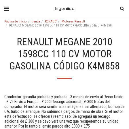
Ingeniico
Página de inicio
tienda
RENAULT
Motores Renault
RENAULT MEGANE 2010 1598cc 110 CV MOTOR GASOLINA código K4M858
RENAULT MEGANE 2010
1598CC 110 CV MOTOR
GASOLINA CÓDIGO K4M858
Condición: garantía probada y probada - 3 meses de envío al Reino Unido
- £ 75 Envío a Europa - £ 200 Recargo adicional - £ 300 Notas del
comprador: El motor será similar a las imágenes sin alternador, bomba de
CA, turbo de arranque. No cubrimos cargos de mano de obra. Si el motor
está defectuoso, se ofrecerá reemplazo. Se agregará un recargo
adicional de £ 300 y se devolverá una vez que recuperemos su unidad
anterior. Por lo tanto el envío parece alto £300 + £75