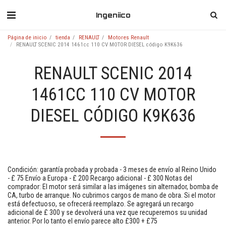
Ingeniico
Página de inicio
tienda
RENAULT
Motores Renault
RENAULT SCENIC 2014 1461cc 110 CV MOTOR DIESEL código K9K636
RENAULT SCENIC 2014
1461CC 110 CV MOTOR
DIESEL CÓDIGO K9K636
Condición: garantía probada y probada - 3 meses de envío al Reino Unido
- £ 75 Envío a Europa - £ 200 Recargo adicional - £ 300 Notas del
comprador: El motor será similar a las imágenes sin alternador, bomba de
CA, turbo de arranque. No cubrimos cargos de mano de obra. Si el motor
está defectuoso, se ofrecerá reemplazo. Se agregará un recargo
adicional de £ 300 y se devolverá una vez que recuperemos su unidad
anterior. Por lo tanto el envío parece alto £300 + £75