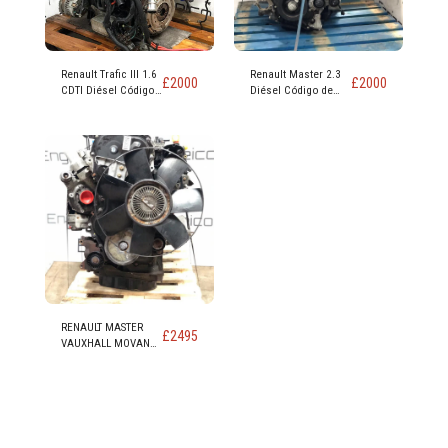
Renault Trafic III 1.6
Renault Master 2.3
£
2000
£
2000
CDTI Diésel Código
Diésel Código de
de motor R9M 452
motor M9T 870
RENAULT MASTER
£
2495
VAUXHALL MOVANO
NISSAN NV400 2.3
MOTOR DIESEL
CÓDIGO M9T 898