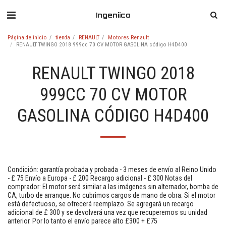
Ingeniico
Página de inicio
tienda
RENAULT
Motores Renault
RENAULT TWINGO 2018 999cc 70 CV MOTOR GASOLINA código H4D400
RENAULT TWINGO 2018
999CC 70 CV MOTOR
GASOLINA CÓDIGO H4D400
Condición: garantía probada y probada - 3 meses de envío al Reino Unido
- £ 75 Envío a Europa - £ 200 Recargo adicional - £ 300 Notas del
comprador: El motor será similar a las imágenes sin alternador, bomba de
CA, turbo de arranque. No cubrimos cargos de mano de obra. Si el motor
está defectuoso, se ofrecerá reemplazo. Se agregará un recargo
adicional de £ 300 y se devolverá una vez que recuperemos su unidad
anterior. Por lo tanto el envío parece alto £300 + £75