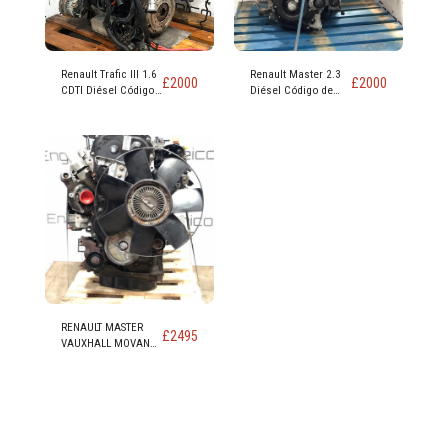
Renault Trafic III 1.6
Renault Master 2.3
£
2000
£
2000
CDTI Diésel Código
Diésel Código de
de motor R9M 452
motor M9T 870
RENAULT MASTER
£
2495
VAUXHALL MOVANO
NISSAN NV400 2.3
MOTOR DIESEL
CÓDIGO M9T 898