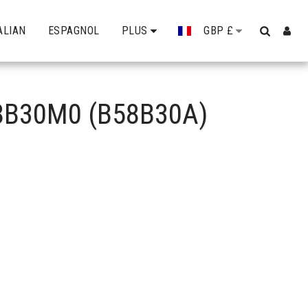
ALIAN
ESPAGNOL
PLUS
GBP
£
8B30M0 (B58B30A)