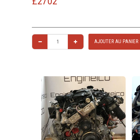
£
2702
AJOUTER AU PANIER