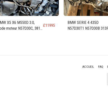
MW X5 X6 M550D 3.0,
BMW SERIE 4 435D
£
11995
ode moteur N57D30C, 381
N57D30T1 N57D30B 313
h
230KW 309 CH 3.0 MOTE
DIESEL
ACCUEIL
FAQ