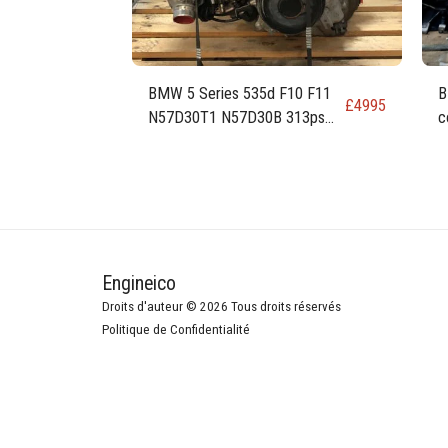
BMW 5 Series 535d F10 F11
B
£
4995
N57D30T1 N57D30B 313ps
c
230kw 309 hp 3.0 Diesel
c
Engine
Engineico
Droits d'auteur © 2026 Tous droits réservés
Politique de Confidentialité