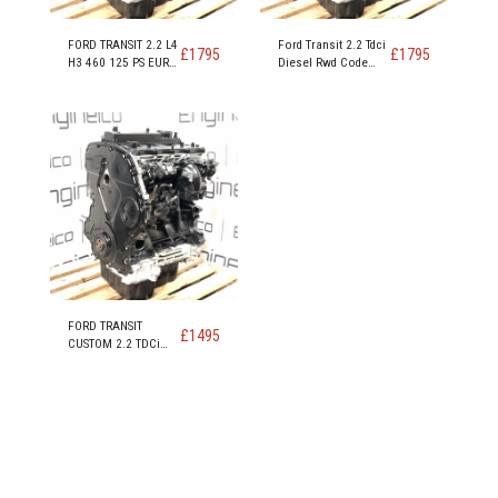
FORD TRANSIT 2.2 L4
Ford Transit 2.2 Tdci
£
1795
£
1795
H3 460 125 PS EURO
Diesel Rwd Code
5 RWD CODE
moteur DRRA DRFC
MOTEUR CYRA CYRB
DRR5
CYR5 - Copie
FORD TRANSIT
£
1495
CUSTOM 2.2 TDCi
FWD EURO 5 DRF4
DRFF DRFG MOTEUR