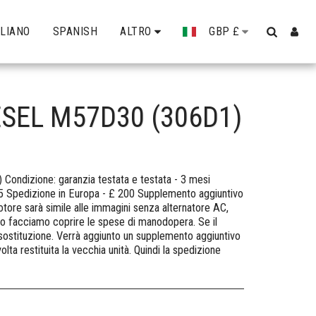
ALIANO
SPANISH
ALTRO
GBP
£
ESEL M57D30 (306D1)
ondizione: garanzia testata e testata - 3 mesi
5 Spedizione in Europa - £ 200 Supplemento aggiuntivo
otore sarà simile alle immagini senza alternatore AC,
o facciamo coprire le spese di manodopera. Se il
sostituzione. Verrà aggiunto un supplemento aggiuntivo
olta restituita la vecchia unità. Quindi la spedizione