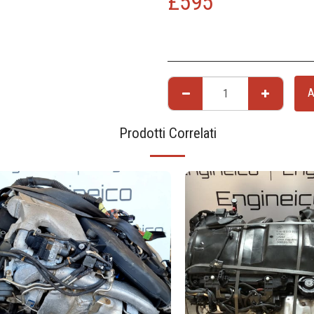
£
595
A
Prodotti Correlati