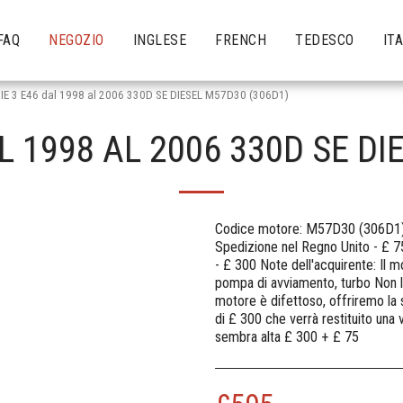
FAQ
NEGOZIO
INGLESE
FRENCH
TEDESCO
IT
E 3 E46 dal 1998 al 2006 330D SE DIESEL M57D30 (306D1)
L 1998 AL 2006 330D SE DI
Codice motore: M57D30 (306D1) C
Spedizione nel Regno Unito - £ 7
- £ 300 Note dell'acquirente: Il m
pompa di avviamento, turbo Non l
motore è difettoso, offriremo la 
di £ 300 che verrà restituito una v
sembra alta £ 300 + £ 75