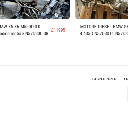
MW X5 X6 M550D 3.0
MOTORE DIESEL BMW S
£
11995
odice motore N57D30C 381
4 435D N57D30T1 N57D3
V
313 CV 230 KW 309 CV 3.
PAGINA INIZIALE
F