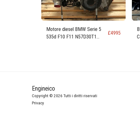
Motore diesel BMW Serie 5
B
£
4995
535d F10 F11 N57D30T1
C
N57D30B 313 cv 230 kW 309
C
cv 3.0
Engineico
Copyright © 2026 Tutti i diritti riservati
Privacy