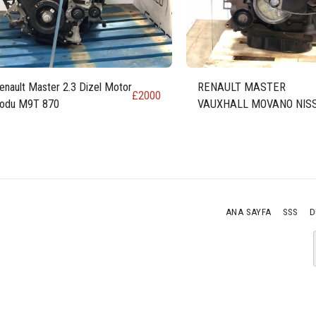
enault Master 2.3 Dizel Motor
RENAULT MASTER
£
2000
odu M9T 870
VAUXHALL MOVANO NIS
NV400 2.3 DİZEL MOTOR
KODU M9T 898
ANA SAYFA
SSS
D