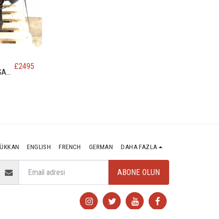
£
2495
SAN
ÜKKAN
ENGLISH
FRENCH
GERMAN
DAHA FAZLA
ABONE OLUN