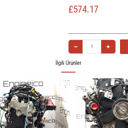
£
574.17
İlgili Ürünler