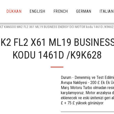
DÜKKAN
ENGLISH
FRENCH
GERMAN
ITALIAN
LT KANGOO MK2 FL2 X61 ML19 BUSINESS ENERGY DCI MOTOR kodu 1461D /K9K62
2 FL2 X61 ML19 BUSINES
KODU 1461D /K9K628
Durum - Denenmiş ve Test Edilmiş G
Avrupa Nakliyesi - 200 £ Ek Ek Ü
Marş Motoru Turbo olmadan resimler
karşılamıyoruz. Motor arızalıysa 
eklenecek ve eski ünitenizi geri a
£ + 75 £ yüksek görünüyor