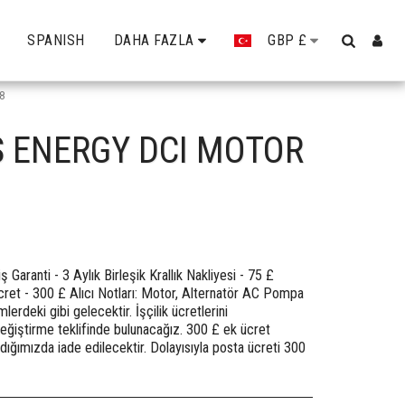
SPANISH
DAHA FAZLA
GBP
£
8
S ENERGY DCI MOTOR
aranti - 3 Aylık Birleşik Krallık Nakliyesi - 75 £
cret - 300 £ Alıcı Notları: Motor, Alternatör AC Pompa
deki gibi gelecektir. İşçilik ücretlerini
değiştirme teklifinde bulunacağız. 300 £ ek ücret
ldığımızda iade edilecektir. Dolayısıyla posta ücreti 300