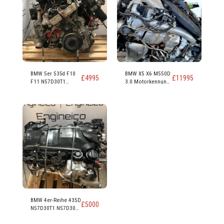
BMW 5er 535d F10
BMW X5 X6 M550D
£
4995
£
11995
F11 N57D30T1
3.0 Motorkennung
N57D30B 313 PS,
N57D30C 381 PS
230 kW, 309 PS, 3,0-
Liter-Dieselmotor
BMW 4er-Reihe 435D
£
5000
N57D30T1 N57D30B
313 PS 230 kW 309