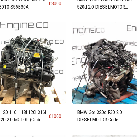
£
8000
30T0 S55B30A
520d 2.0 DIESELMOTOR
(N47D20A N47D20O0)
20 116i 118i 120i 316i
BMW 3er 320d F30 2.0
£
1000
320 2.0 MOTOR (Code
DIESELMOTOR Code
20A)
N47D20O1 + 181 PS + 184
PS