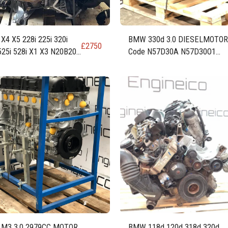
4 X5 228i 225i 320i
BMW 330d 3.0 DIESELMOTOR
£
2750
525i 528i X1 X3 N20B20
Code N57D30A N57D30O1
20A
258 PS
M3 3.0 2979CC MOTOR
BMW 118d 120d 318d 320d