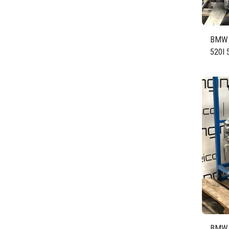
BMW X
520I 
N20B
BMW 