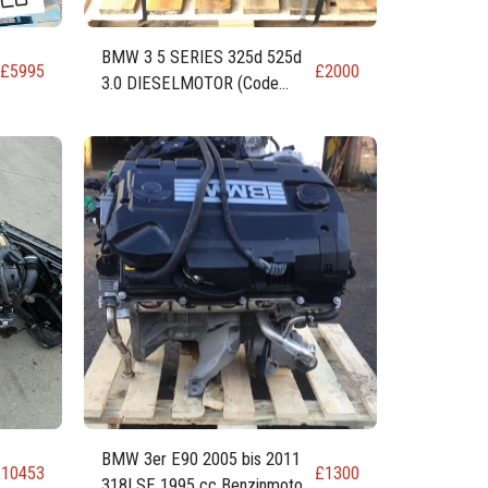
BMW 3 5 SERIES 325d 525d
£
5995
£
2000
3.0 DIESELMOTOR (Code
N57D30A 204 PS 190 kW)
BMW 3er E90 2005 bis 2011
£
10453
£
1300
318I SE 1995 cc Benzinmotor