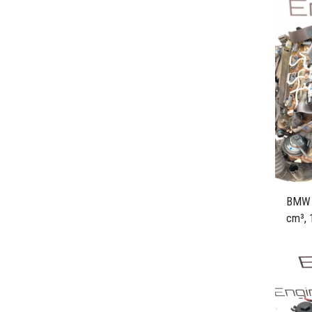
BMW 3
cm³, 
Code