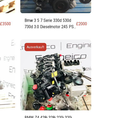
Bmw 3 5 7 Serie 330d 530d
£
3500
£
2000
730d 3.0 Dieselmotor 245 PS
180 kW N57d30o0 N57d30a
Ausverkauft
BMW Z4 428i 328i 220i 320i