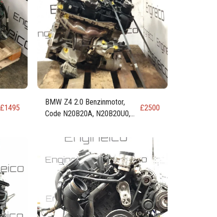
BMW Z4 2.0 Benzinmotor,
£
1495
£
2500
Code N20B20A, N20B20U0,
N20B20