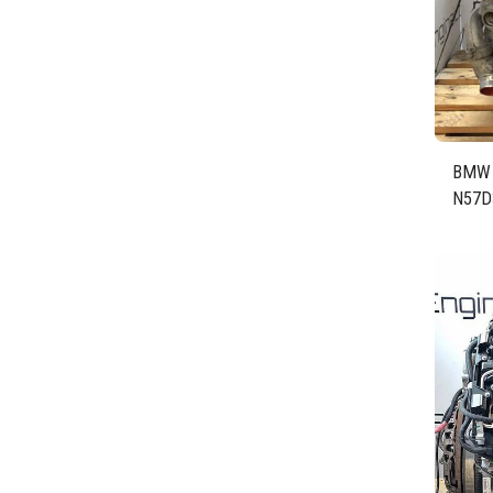
BMW 
N57D
230 k
Diese