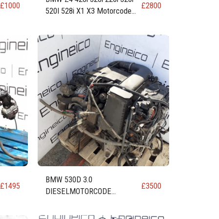
£
1000
£
2800
520I 528i X1 X3 Motorcode
N20B20U0 N20B20 N20B20A
BMW 530D 3.0
£
1495
£
3500
DIESELMOTORCODE
N57D30A N57D30O1 258 PS