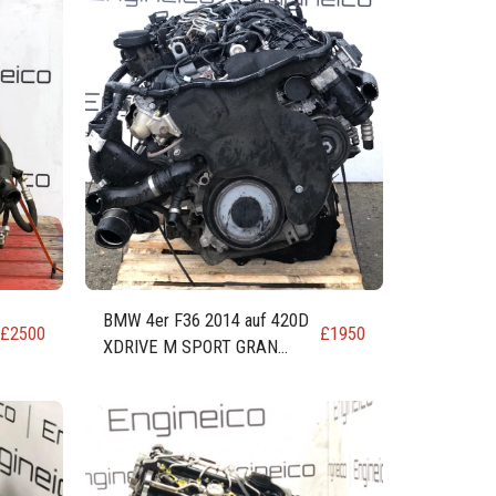
BMW 4er F36 2014 auf 420D
£
2500
£
1950
XDRIVE M SPORT GRAN
COUPE DIESELMOTOR
N47D20O1 (N47D20C)