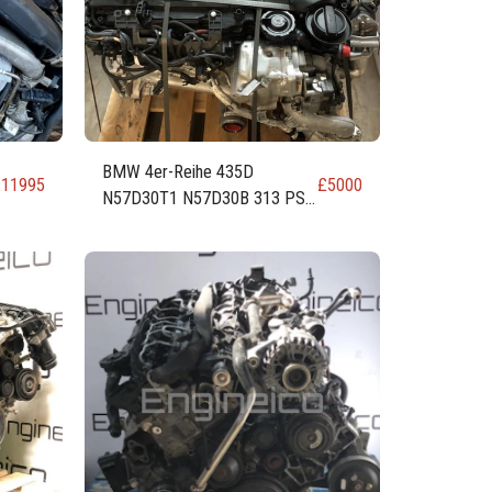
BMW 4er-Reihe 435D
£
11995
£
5000
N57D30T1 N57D30B 313 PS
230 kW 309 PS 3.0
Dieselmotor