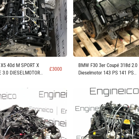
X5 40d M SPORT X
BMW F30 3er Coupé 318d 2.0
£
3000
E 3.0 DIESELMOTOR
Dieselmotor 143 PS 141 PS
 N57D30B
105 kW N47D20U1