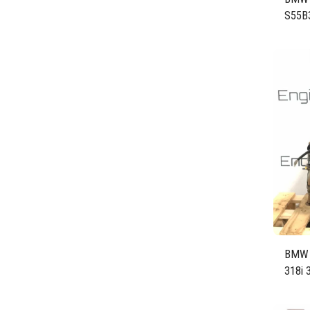
S55B
BMW 1
318i 
N43B