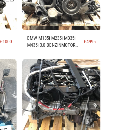
BMW M135i M235i M335i
£
1000
£
4995
M435i 3.0 BENZINMOTOR
(Code N55 N55B30A)