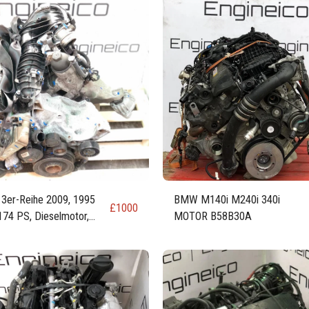
er-Reihe 2009, 1995
BMW M140i M240i 340i
£
1000
174 PS, Dieselmotor,
MOTOR B58B30A
 N47D20A / N47D20A