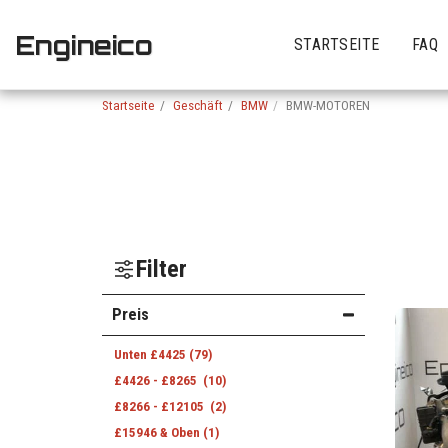
Engineico
STARTSEITE
FAQ
Startseite
Geschäft
BMW
BMW-MOTOREN
Filter
Preis
Unten
£
4425
(79)
£
4426
-
£
8265
(10)
£
8266
-
£
12105
(2)
£
15946
& Oben
(1)