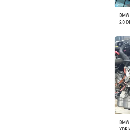
BMW 
2.0 
N47D
BMW 
XDRI