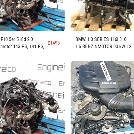
10 5er 518d 2.0
BMW 1 3 SERIES 116i 316i
£
1495
lmotor 143 PS, 141 PS,
1,6 BENZINMOTOR 90 kW 121
kW N47D20U1
PS 1.599 ccm N43B16A
N43B16