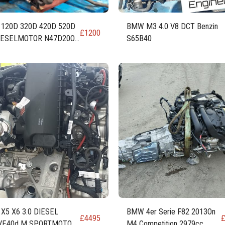
120D 320D 420D 520D
BMW M3 4.0 V8 DCT Benzin
£
1200
DIESELMOTOR N47D20O1
S65B40
20C 184 PS 181 PS
X5 X6 3.0 DIESEL
BMW 4er Serie F82 2013On
£
4495
VE40d M SPORTMOTOR
M4 Competition 2979cc