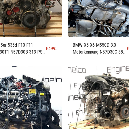
5er 535d F10 F11
BMW X5 X6 M550D 3.0
£
4995
30T1 N57D30B 313 PS,
Motorkennung N57D30C 381
W, 309 PS, 3,0-Liter-
PS
lmotor