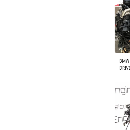
BMW 
DRIV
Code