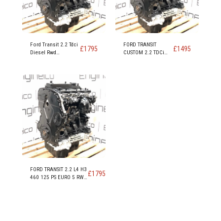
Ford Transit 2.2 Tdci
FORD TRANSIT
£
1795
£
1495
Diesel Rwd
CUSTOM 2.2 TDCi
Motorcode DRRA
FWD EURO 5 DRF4
DRFC DRR5
DRFF DRFG-MOTOR
FORD TRANSIT 2.2 L4 H3
£
1795
460 125 PS EURO 5 RWD
MOTORKENNZEICHNUNG
CYRA CYRB CYR5 - Kopie