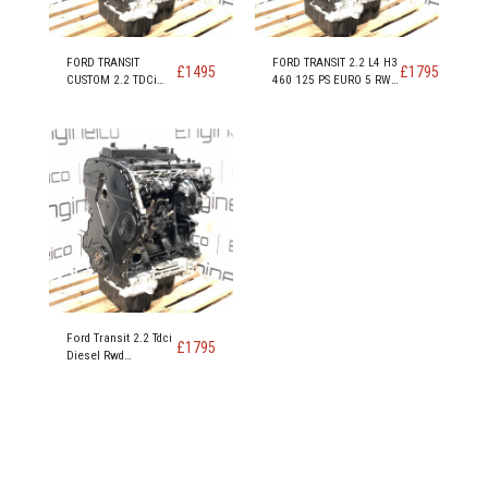
FORD TRANSIT
FORD TRANSIT 2.2 L4 H3
£
1495
£
1795
CUSTOM 2.2 TDCi
460 125 PS EURO 5 RWD
FWD EURO 5 DRF4
MOTORKENNZEICHNUNG
DRFF DRFG-MOTOR
CYRA CYRB CYR5 - Kopie
Ford Transit 2.2 Tdci
£
1795
Diesel Rwd
Motorcode DRRA
DRFC DRR5