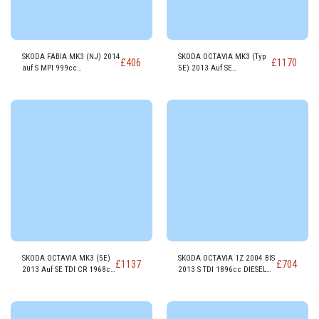
SKODA FABIA MK3 (NJ) 2014
SKODA OCTAVIA MK3 (Typ
£
406
£
1170
auf S MPI 999cc
5E) 2013 Auf SE
Benzinmotor CHYB
TECHNOLOGY DIESEL Motor
CRMB
SKODA OCTAVIA MK3 (5E)
SKODA OCTAVIA 1Z 2004 BIS
£
1137
£
704
2013 Auf SE TDI CR 1968cc
2013 S TDI 1896cc DIESEL
DIESEL Motor CKFC
Motor BXE