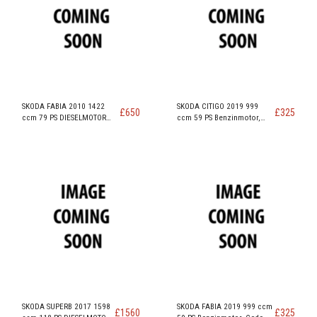
SKODA FABIA 2010 1422
SKODA CITIGO 2019 999
£
650
£
325
ccm 79 PS DIESELMOTOR
ccm 59 PS Benzinmotor,
Code BNV
Code CHYA
SKODA SUPERB 2017 1598
SKODA FABIA 2019 999 ccm
£
1560
£
325