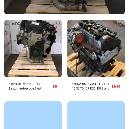
Skoda Octavia 2.0 TFSI
SKODA OCTAVIA FL (1Z) 09-
£
0
£
644
Benzinmotorcode BWA
13 SE TDI CR DSG 1598cc
DIESEL Motor CAYC