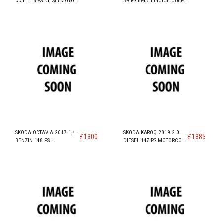
ccm 118 PS DIESELMOTOR
59 PS Benzinmotor, Code
Code DCXA
CHYA
SKODA OCTAVIA 2017 1,4L
SKODA KAROQ 2019 2.0L
£
1300
£
1885
BENZIN 148 PS
DIESEL 147 PS MOTORCODE
MOTORCODE CZDA
DFFA