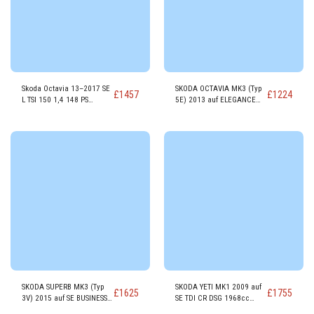
Skoda Octavia 13–2017 SE
SKODA OCTAVIA MK3 (Typ
£
1457
£
1224
L TSI 150 1,4 148 PS
5E) 2013 auf ELEGANCE
Benzinmotor CZDA
TDI DIESEL Motor CKFC
SKODA SUPERB MK3 (Typ
SKODA YETI MK1 2009 auf
£
1625
£
1755
3V) 2015 auf SE BUSINESS
SE TDI CR DSG 1968cc
DIESEL Motor DCXA
Dieselmotor CFHC