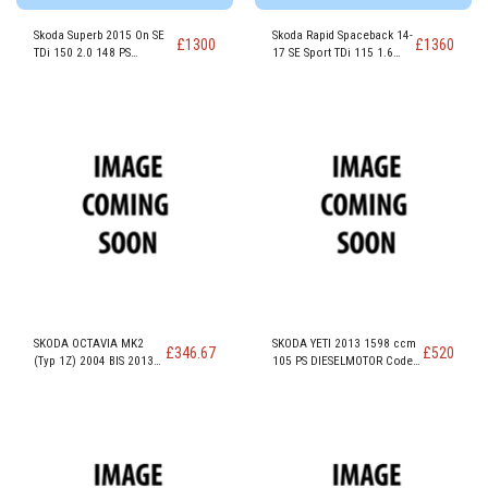
Skoda Superb 2015 On SE
Skoda Rapid Spaceback 14-
£
1300
£
1360
TDi 150 2.0 148 PS
17 SE Sport TDi 115 1.6
Dieselmotor CRLB
114 PS Dieselmotor CXMA
SKODA OCTAVIA MK2
SKODA YETI 2013 1598 ccm
£
346.67
£
520
(Typ 1Z) 2004 BIS 2013
105 PS DIESELMOTOR Code
SE TDI-MOTORcode BXE
CAYC