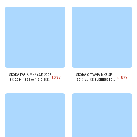
SKODA FABIA MK2 (5J) 2007
SKODA OCTAVIA MK3 5E
£
297
£
1029
BIS 2014 1896cc 1,9 DIESEL
2013 auf SE BUSINESS TDI
Motor BSW
CR 1598cc DIESEL Motor
CRKB