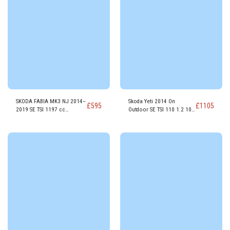
SKODA FABIA MK3 NJ 2014–
Skoda Yeti 2014 On
£
595
£
1105
2019 SE TSI 1197 cc
Outdoor SE TSI 110 1.2 109
Benzinmotor CJZC
PS Benzinmotor CYVB