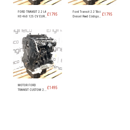
FORD TRANSIT 2.2 L4
Ford Transit 2.2 Tdci
£
1795
£
1795
H3 460 125 CV EURO
Diesel Rwd Código
5 TRACCIÓN
De Motor DRRA
TRASERA CÓDIGO DE
DRFC DRR5
MOTOR CYRA CYRB
CYR5 - Copia
MOTOR FORD
£
1495
TRANSIT CUSTOM 2.2
TDCi FWD EURO 5
DRF4 DRFF DRFG