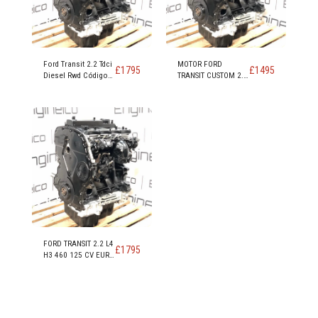
Ford Transit 2.2 Tdci
MOTOR FORD
£
1795
£
1495
Diesel Rwd Código
TRANSIT CUSTOM 2.2
De Motor DRRA
TDCi FWD EURO 5
DRFC DRR5
DRF4 DRFF DRFG
FORD TRANSIT 2.2 L4
£
1795
H3 460 125 CV EURO
5 TRACCIÓN
TRASERA CÓDIGO DE
MOTOR CYRA CYRB
CYR5 - Copia