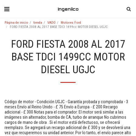
Ingeniico
Página de inicio
tienda
VADO
Motores Ford
FORD FIESTA 2008 AL 2017 BASE TDCI 1499cc MOTOR DIESEL UGJC
FORD FIESTA 2008 AL 2017
BASE TDCI 1499CC MOTOR
DIESEL UGJC
Código de motor - Condición UGJC - Garantía probada y comprobada - 3
meses Envío al Reino Unido - £ 75 Envío a Europa - £ 200 Recargo
adicional - £ 300 Notas para el comprador: El motor será similar a las
imágenes sin alternador, bomba de CA, turbo de arranque No cubrimos
cargos de mano de obra . Si el motor está defectuoso, se ofrecerá
reemplazo. Se agregará un recargo adicional de £ 300 y se devolverá una
vez que recuperemos su unidad anterior. Por lo tanto, el envío parece alto