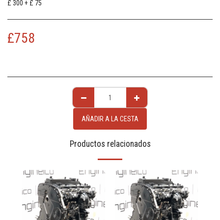
£ 300 + £ 75
£
758
AÑADIR A LA CESTA
Productos relacionados