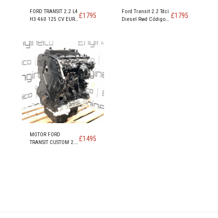
FORD TRANSIT 2.2 L4
Ford Transit 2.2 Tdci
£
1795
£
1795
H3 460 125 CV EURO
Diesel Rwd Código
5 TRACCIÓN
De Motor DRRA
TRASERA CÓDIGO DE
DRFC DRR5
MOTOR CYRA CYRB
CYR5 - Copia
MOTOR FORD
£
1495
TRANSIT CUSTOM 2.2
TDCi FWD EURO 5
DRF4 DRFF DRFG