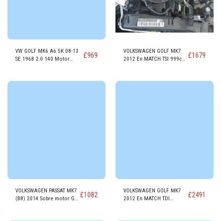
VW GOLF MK6 A6 5K 08-13
VOLKSWAGEN GOLF MK7
£
969
£
1679
SE 1968 2.0 140 Motor
2012 En MATCH TSI 999cc
DIESEL CBDB/CFHC
GASOLINA Motor DKRF
VOLKSWAGEN PASSAT MK7
VOLKSWAGEN GOLF MK7
£
1082
£
2491
(B8) 2014 Sobre motor GT
2012 En MATCH TDI
TDI DIESEL CRLB
1598cc Motor DIESEL
DGTE