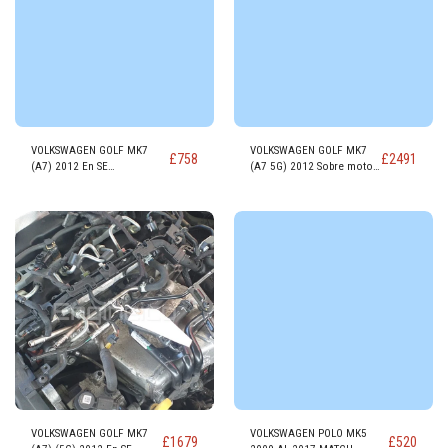
VOLKSWAGEN GOLF MK7
VOLKSWAGEN GOLF MK7
£
758
£
2491
(A7) 2012 En SE
(A7 5G) 2012 Sobre motor
NAVEGACIÓN TSI GASOLINA
R-LINE TSI EVO GASOLINA
Motor CZCA
DADA
VOLKSWAGEN GOLF MK7
VOLKSWAGEN POLO MK5
£
1679
£
520