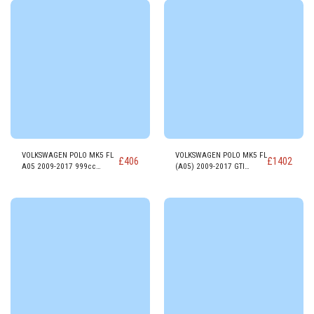
VOLKSWAGEN POLO MK5 FL
VOLKSWAGEN POLO MK5 FL
£
406
£
1402
A05 2009-2017 999cc
(A05) 2009-2017 GTI
GASOLINA Motor CHYA
1798cc Motor Gasolina
DAJA