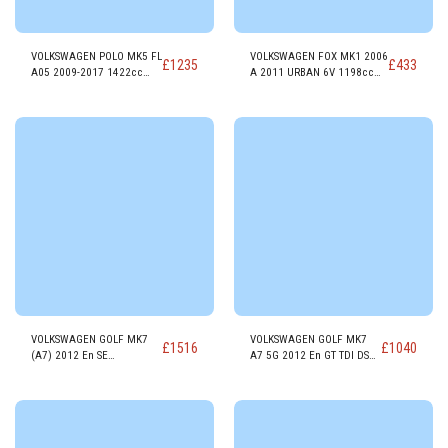
VOLKSWAGEN POLO MK5 FL
VOLKSWAGEN FOX MK1 2006
£
1235
£
433
A05 2009-2017 1422cc
A 2011 URBAN 6V 1198cc
Motor DIESEL CUSA
GASOLINA Motor CHFB
VOLKSWAGEN GOLF MK7
VOLKSWAGEN GOLF MK7
£
1516
£
1040
(A7) 2012 En SE
A7 5G 2012 En GT TDI DSG
NAVEGACIÓN DIESEL
1968cc Motor DIESEL
Motor DDYA
CRBC