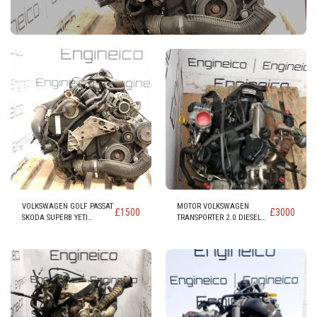
VOLKSWAGEN GOLF PASSAT
MOTOR VOLKSWAGEN
£
1500
£
3000
SKODA SUPERB YETI
TRANSPORTER 2.0 DIESEL
OCTAVIA LEON TOLEDO
(código CAA CAAB CAAC
ALTEA 1.8 MOTOR código
CAAD)
BZB