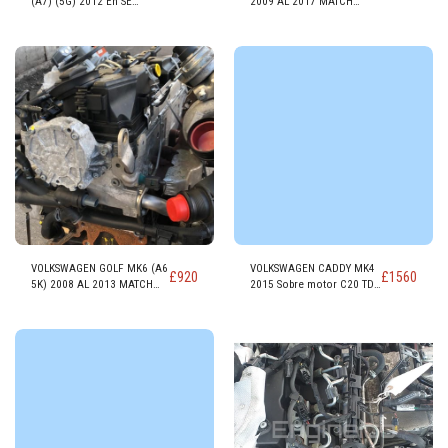
(A7) (5G) 2012 En SE
2009 AL 2017 MATCH
GASOLINA Motor DKRF
1390cc GASOLINA Motor
CGGB
VOLKSWAGEN GOLF MK6 (A6
VOLKSWAGEN CADDY MK4
£
920
£
1560
5K) 2008 AL 2013 MATCH
2015 Sobre motor C20 TDI
TDI DIESEL MOTOR CAYC
TRENDLINE DIESEL
CUUD/DFSD