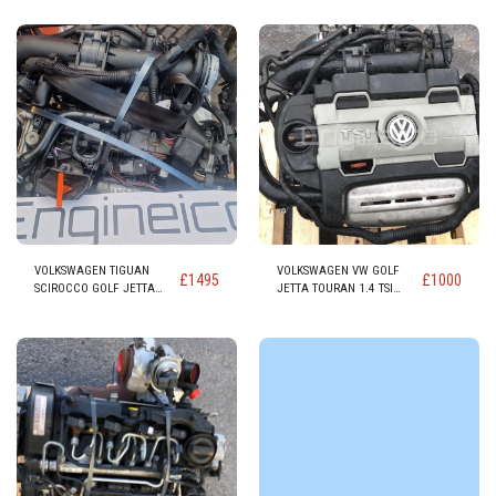
MOTOR código CCZ CCZB
TDI código BNZ
CCZC
VOLKSWAGEN TIGUAN
VOLKSWAGEN VW GOLF
£
1495
£
1000
SCIROCCO GOLF JETTA
JETTA TOURAN 1.4 TSI
TOURAN EOS AUDI A1 1.4
MOTOR código BLG BMY +
TSI MOTOR código CAV
140cv
CAVA CAVE CAVD CAVG