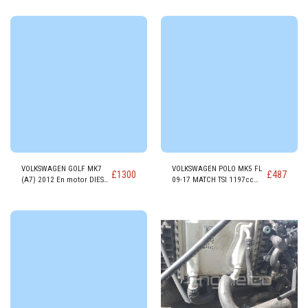
CUSA
VOLKSWAGEN GOLF MK7
VOLKSWAGEN POLO MK5 FL
£
1300
£
487
(A7) 2012 En motor DIESEL
09-17 MATCH TSI 1197cc
SE 1598cc DDYA
Motor Gasolina CJZC