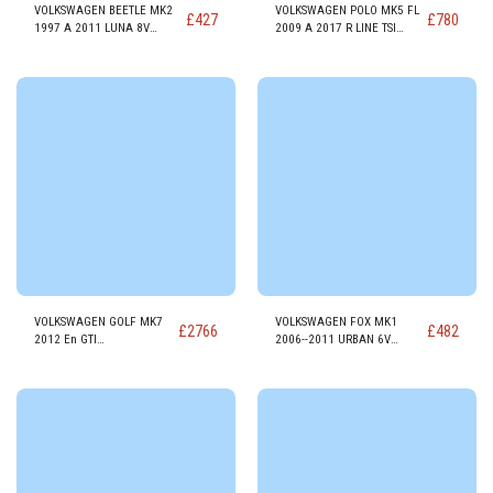
VOLKSWAGEN BEETLE MK2
VOLKSWAGEN POLO MK5 FL
£
427
£
780
1997 A 2011 LUNA 8V
2009 A 2017 R LINE TSI
1595cc GASOLINA Motor
999cc GASOLINA Motor
BFS
CHZC
VOLKSWAGEN GOLF MK7
VOLKSWAGEN FOX MK1
£
2766
£
482
2012 En GTI
2006--2011 URBAN 6V
PERFORMANCE GASOLINA
1198cc GASOLINA Motor
Motor DKTB
CHFB