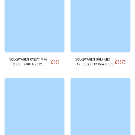
VOLKSWAGEN PASSAT MK6
VOLKSWAGEN GOLF MK7
£
969
£
3575
(B7) (3C) 2008 A 2012
(A7) (5G) 2012 Con motor
Motor DIESEL CFFB
DIESEL R-LINE 2.0 TDI
150PS EU6.