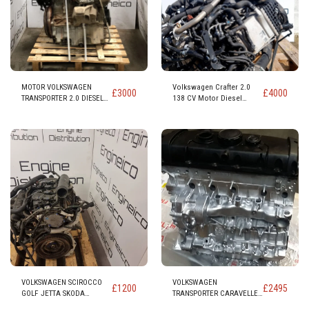
MOTOR VOLKSWAGEN
Volkswagen Crafter 2.0
£
3000
£
4000
TRANSPORTER 2.0 DIESEL
138 CV Motor Diesel
código CAA CAAB CAAC
Completo Turbo código
CAAD
DAU DAUA
VOLKSWAGEN SCIROCCO
VOLKSWAGEN
£
1200
£
2495
GOLF JETTA SKODA
TRANSPORTER CARAVELLE
OCTAVIA VRS 2.0 TSI
CAMPER MOTOR DIESEL 2.5