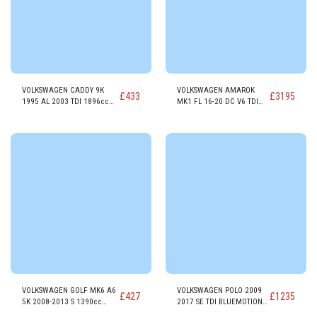
VOLKSWAGEN CADDY 9K
VOLKSWAGEN AMAROK
£
433
£
3195
1995 AL 2003 TDI 1896cc
MK1 FL 16-20 DC V6 TDI
Motor DIESEL ALH
2967cc Motor DIESEL
DDXC
VOLKSWAGEN GOLF MK6 A6
VOLKSWAGEN POLO 2009
£
427
£
1235
5K 2008-2013 S 1390cc
2017 SE TDI BLUEMOTION
GASOLINA Motor CGGA
1422cc Motor DIESEL