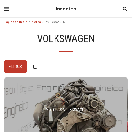
Ingeniico
Página de inicio
tienda
VOLKSWAGEN
VOLKSWAGEN
FILTROS
MOTORES VOLKSWAGEN