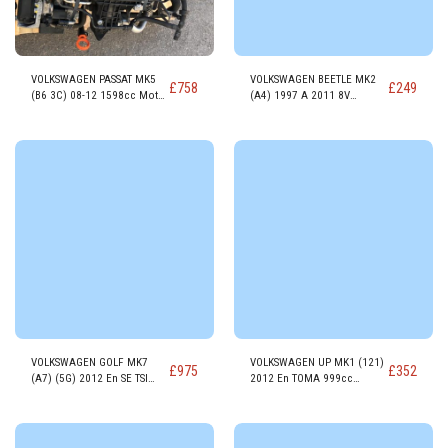
VOLKSWAGEN PASSAT MK5
VOLKSWAGEN BEETLE MK2
£
758
£
249
(B6 3C) 08-12 1598cc Motor
(A4) 1997 A 2011 8V
DIESEL CAYC
1984cc GASOLINA Motor
AZJ
VOLKSWAGEN GOLF MK7
VOLKSWAGEN UP MK1 (121)
£
975
£
352
(A7) (5G) 2012 En SE TSI
2012 En TOMA 999cc
GASOLINA Motor CMBA
GASOLINA Motor CHYA