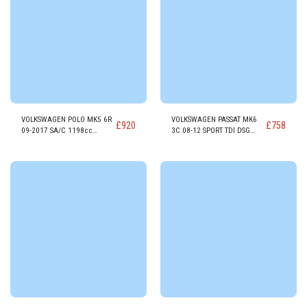
VOLKSWAGEN POLO MK5 6R
VOLKSWAGEN PASSAT MK6
£
920
£
758
09-2017 SA/C 1198cc
3C 08-12 SPORT TDI DSG
GASOLINA Motor CGPB
1968cc Motor DIESEL CFFB