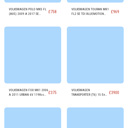
VOLKSWAGEN POLO MK5 FL
VOLKSWAGEN TOURAN MK1
£
758
£
969
(A05) 2009 A 2017 SE
FL2 SE TDI BLUEMOTION
GASOLINA Motor CJZC
DIESEL Motor CAYC
VOLKSWAGEN FOX MK1 2006
VOLKSWAGEN
£
375
£
3900
A 2011 URBAN 6V 1198cc
TRANSPORTER (T6) 15 En
GASOLINA Motor BMD
motor DIESEL 1968cc
CXFA