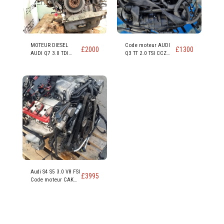
MOTEUR DIESEL
Code moteur AUDI
£
2000
£
1300
AUDI Q7 3.0 TDI
Q3 TT 2.0 TSI CCZ
(CAS CASA CASD)
CCZB CCZC
Audi S4 S5 3.0 V8 FSI
£
3995
Code moteur CAK
CAKA 354 Bhp