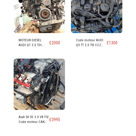
MOTEUR DIESEL
Code moteur AUDI
£
2000
£
1300
AUDI Q7 3.0 TDI
Q3 TT 2.0 TSI CCZ
(CAS CASA CASD)
CCZB CCZC
Audi S4 S5 3.0 V8 FSI
£
3995
Code moteur CAK
CAKA 354 Bhp