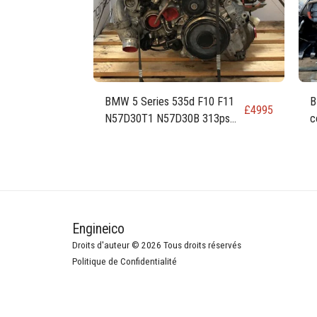
BMW 5 Series 535d F10 F11
B
£
4995
N57D30T1 N57D30B 313ps
c
230kw 309 hp 3.0 Diesel
c
Engine
Engineico
Droits d'auteur © 2026 Tous droits réservés
Politique de Confidentialité