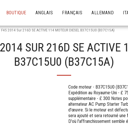
BOUTIQUE
ANGLAIS
FRANÇAIS
ALLEMAND
IT
 F45 2014 Sur 216D SE ACTIVE 114 MOTEUR DIESEL B37C15U0 (B37C15A)
 2014 SUR 216D SE ACTIVE 
B37C15U0 (B37C15A)
Code moteur - B37C15U0 (B37C15A
Expédition au Royaume-Uni - £ 7
supplémentaire - £ 300 Notes pou
alternateur AC Pump Starter Turb
d'œuvre. Si le moteur est défec
sera ajouté et sera retourné une 
D'où l'affranchissement semble 