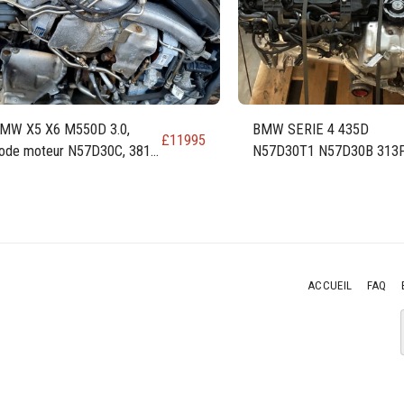
MW X5 X6 M550D 3.0,
BMW SERIE 4 435D
£
11995
ode moteur N57D30C, 381
N57D30T1 N57D30B 313
h
230KW 309 CH 3.0 MOTE
DIESEL
ACCUEIL
FAQ