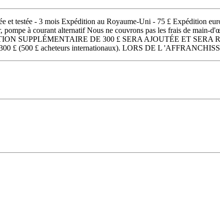
tée et testée - 3 mois Expédition au Royaume-Uni - 75 £ Expédition e
 pompe à courant alternatif Nous ne couvrons pas les frais de main-d'œu
AUGMENTATION SUPPLÉMENTAIRE DE 300 £ SERA AJOUTÉE ET
+ 300 £ (500 £ acheteurs internationaux). LORS DE L 'AFFR