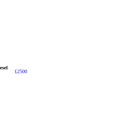
esel
£
2500