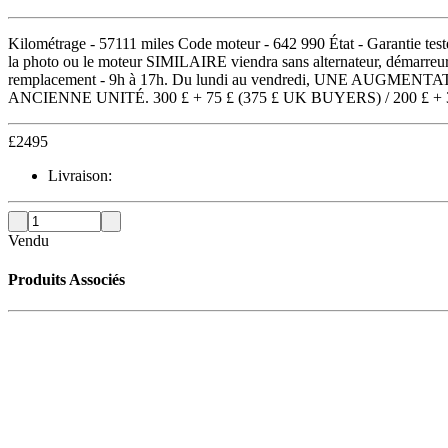
Kilométrage - 57111 miles Code moteur - 642 990 État - Garantie tes
la photo ou le moteur SIMILAIRE viendra sans alternateur, démarreur,
remplacement - 9h à 17h. Du lundi au vendredi, UNE 
ANCIENNE UNITÉ. 300 £ + 75 £ (375 £ UK BUYERS) / 200 £ 
£
2495
Livraison:
Vendu
Produits Associés
Vendu