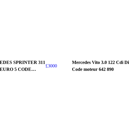
EDES SPRINTER 311
Mercedes Vito 3.0 122 Cdi Di
£
3000
2 EURO 5 CODE
Code moteur 642 890
ESEL OM 651 955