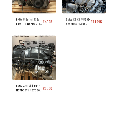
BMW 5 Serisi 535d
BMW X5 X6 M550D
£
4995
£
11995
F10 F11 N57D30T1
3.0 Motor Kodu
N57D30B 313ps
N57D30C 381PS
230kw 309 hp 3.0
Dizel Motor
BMW 4 SERİSİ 435D
£
5000
N57D30T1 N57D30B
313PS 230KW 309
HP 3.0 DİZEL MOTOR