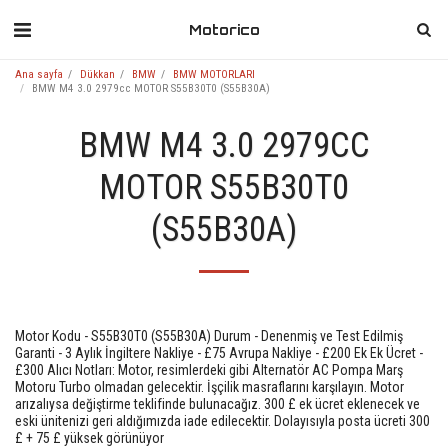
Motorico
Ana sayfa
Dükkan
BMW
BMW MOTORLARI
BMW M4 3.0 2979cc MOTOR S55B30T0 (S55B30A)
BMW M4 3.0 2979CC
MOTOR S55B30T0
(S55B30A)
Motor Kodu - S55B30T0 (S55B30A) Durum - Denenmiş ve Test Edilmiş
Garanti - 3 Aylık İngiltere Nakliye - £75 Avrupa Nakliye - £200 Ek Ek Ücret -
£300 Alıcı Notları: Motor, resimlerdeki gibi Alternatör AC Pompa Marş
Motoru Turbo olmadan gelecektir. İşçilik masraflarını karşılayın. Motor
arızalıysa değiştirme teklifinde bulunacağız. 300 £ ek ücret eklenecek ve
eski ünitenizi geri aldığımızda iade edilecektir. Dolayısıyla posta ücreti 300
£ + 75 £ yüksek görünüyor