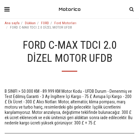
Motorico
Ana sayfa
Dükkan
FORD
Ford Motorları
FORD C-MAX TDCI 2.0 DİZEL MOTOR UFDB
FORD C-MAX TDCI 2.0
DİZEL MOTOR UFDB
B SINIFI > 50.000 KM - 89.999 KM Motor Kodu - UFDB Durum - Denenmiş ve
Test Edilmiş Garanti - 3 Ay İngiltere İçi Kargo - 75 £ Avrupa İçi Kargo - 200
£ Ek Ücret - 300 £ Alıcı Notları: Motor, alternatör, klima pompası, marş
motoru ve turbo hariç, resimlerdeki gibi gelecektir. İşçilik ücretlerini
karşılamıyoruz. Motor arızalıysa, değiştirme teklifinde bulunacağız. 300 £
ek ücret eklenecek ve eski ünitenizi geri aldıktan sonra iade edilecektir. Bu
nedenle kargo ücreti yüksek görünüyor: 300 £ + 75 £