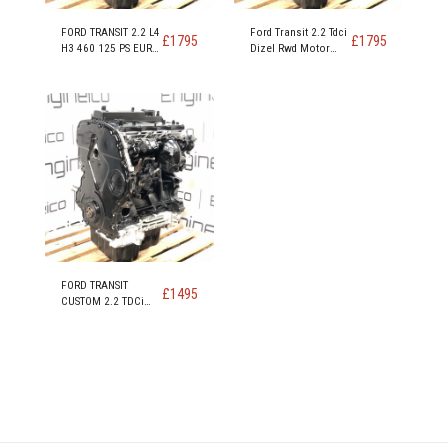
FORD TRANSIT 2.2 L4
Ford Transit 2.2 Tdci
£
1795
£
1795
H3 460 125 PS EURO
Dizel Rwd Motor
5 RWD MOTOR KODU
Kodu DRRA DRFC
CYRA CYRB CYR5 -
DRR5
Kopyala
FORD TRANSIT
£
1495
CUSTOM 2.2 TDCi
FWD EURO 5 DRF4
DRFF DRFG MOTOR