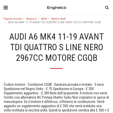
Engineico
Pagina iniziale
Negozio
AUDI
Motori Audi
AUDI A6 MK4 11-19 AVANT TDI QUATTRO S LINE NERO 2967CC MOTORE CGQB
AUDI A6 MK4 11-19 AVANT
TDI QUATTRO S LINE NERO
2967CC MOTORE CGQB
Codice motore - Condizioni CGQB - Garanzia provata e testata - 3 mesi
Spedizione nel Regno Unito - £ 75 Spedizione in Europa - £ 200
Supplemento aggiuntivo - £ 300 Note dell'acquirente: Il motore non verrà
fornito con alternatore AC Pompa Starter Turbo Non copriamo le spese di
manodopera. Se il motore è difettoso, offriremo la sostituzione. Verrà
aggiunto un supplemento aggiuntivo di £ 300 che verrà restituito una
volta restituita la vecchia unità. Quindi la spedizione sembra alta £ 300 + £