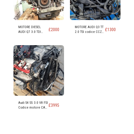
MOTORE DIESEL
MOTORE AUDI Q3 TT
£
2000
£
1300
AUDI Q7 3.0 TDI
2.0 TSI codice CCZ
(CAS CASA CASD)
CCZB CCZC
Audi S4 S5 3.0 V8 FSI
£
3995
Codice motore CAK
CAKA 354 CV