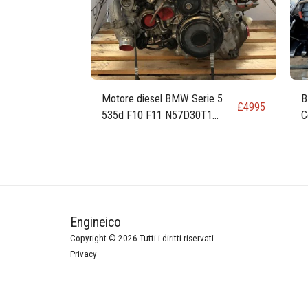
Motore diesel BMW Serie 5
B
£
4995
535d F10 F11 N57D30T1
C
N57D30B 313 cv 230 kW 309
C
cv 3.0
Engineico
Copyright © 2026 Tutti i diritti riservati
Privacy