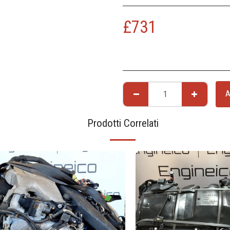
£
731
A
Prodotti Correlati