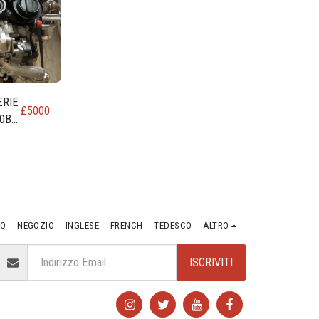
ERIE
£
5000
0B
0
AQ
NEGOZIO
INGLESE
FRENCH
TEDESCO
ALTRO
ISCRIVITI