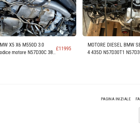
MW X5 X6 M550D 3.0
MOTORE DIESEL BMW S
£
11995
odice motore N57D30C 381
4 435D N57D30T1 N57D3
V
313 CV 230 KW 309 CV 3.
PAGINA INIZIALE
F