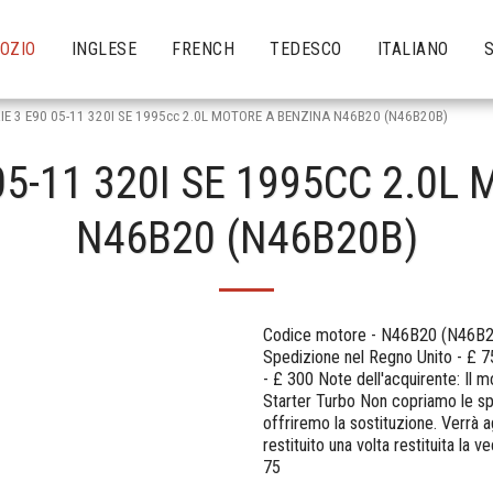
OZIO
INGLESE
FRENCH
TEDESCO
ITALIANO
E 3 E90 05-11 320I SE 1995cc 2.0L MOTORE A BENZINA N46B20 (N46B20B)
05-11 320I SE 1995CC 2.0L
N46B20 (N46B20B)
Codice motore - N46B20 (N46B20B
Spedizione nel Regno Unito - £ 7
- £ 300 Note dell'acquirente: Il 
Starter Turbo Non copriamo le sp
offriremo la sostituzione. Verrà 
restituito una volta restituita la 
75