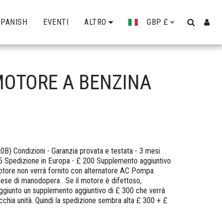
SPANISH
EVENTI
ALTRO
GBP
£
 MOTORE A BENZINA
) Condizioni - Garanzia provata e testata - 3 mesi
5 Spedizione in Europa - £ 200 Supplemento aggiuntivo
motore non verrà fornito con alternatore AC Pompa
ese di manodopera . Se il motore è difettoso,
aggiunto un supplemento aggiuntivo di £ 300 che verrà
vecchia unità. Quindi la spedizione sembra alta £ 300 + £