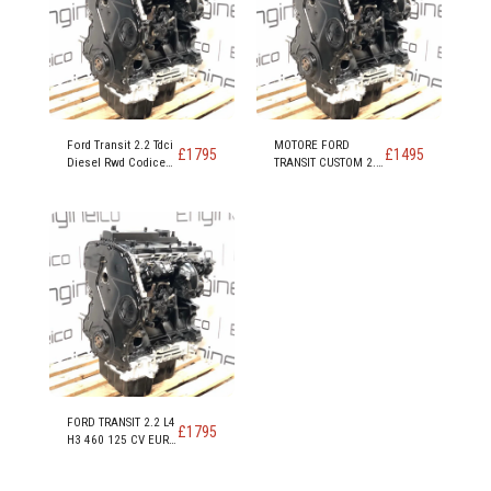
Ford Transit 2.2 Tdci
MOTORE FORD
£
1795
£
1495
Diesel Rwd Codice
TRANSIT CUSTOM 2.2
motore DRRA DRFC
TDCi FWD EURO 5
DRR5
DRF4 DRFF DRFG
FORD TRANSIT 2.2 L4
£
1795
H3 460 125 CV EURO
5 RWD CODICE
MOTORE CYRA CYRB