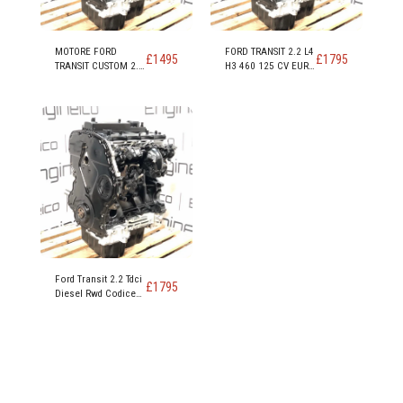
MOTORE FORD
FORD TRANSIT 2.2 L4
£
1495
£
1795
TRANSIT CUSTOM 2.2
H3 460 125 CV EURO
TDCi FWD EURO 5
5 RWD CODICE
DRF4 DRFF DRFG
MOTORE CYRA CYRB
CYR5 - Copia
Ford Transit 2.2 Tdci
£
1795
Diesel Rwd Codice
motore DRRA DRFC
DRR5