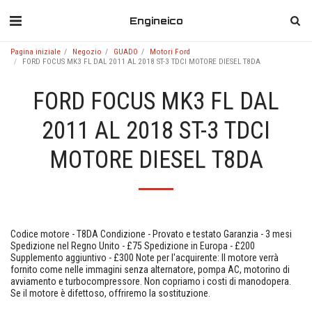
Engineico
Pagina iniziale
Negozio
GUADO
Motori Ford
FORD FOCUS MK3 FL DAL 2011 AL 2018 ST-3 TDCI MOTORE DIESEL T8DA
FORD FOCUS MK3 FL DAL
2011 AL 2018 ST-3 TDCI
MOTORE DIESEL T8DA
Codice motore - T8DA Condizione - Provato e testato Garanzia - 3 mesi
Spedizione nel Regno Unito - £75 Spedizione in Europa - £200
Supplemento aggiuntivo - £300 Note per l'acquirente: Il motore verrà
fornito come nelle immagini senza alternatore, pompa AC, motorino di
avviamento e turbocompressore. Non copriamo i costi di manodopera.
Se il motore è difettoso, offriremo la sostituzione.