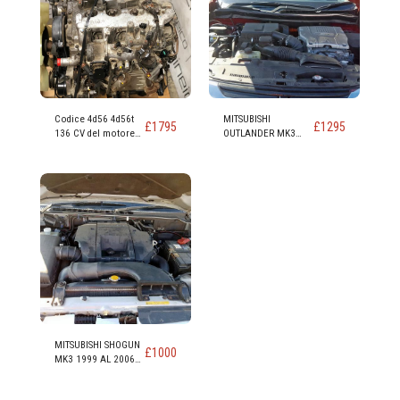
Codice 4d56 4d56t
MITSUBISHI
£
1795
£
1295
136 CV del motore
OUTLANDER MK3
diesel 2,5 Td del
2012 Su PHEV 4H
guerriero animale
MOTORE A
Mitsubishi L200
BENZINA/ELETTRICO
4B11 4 Cil 16v DOHC
MITSUBISHI SHOGUN
£
1000
MK3 1999 AL 2006
SWB TD DI-D MOTORE
DIESEL 4M41T