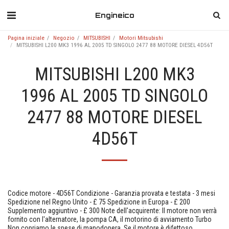
Engineico
Pagina iniziale
Negozio
MITSUBISHI
Motori Mitsubishi
MITSUBISHI L200 MK3 1996 AL 2005 TD SINGOLO 2477 88 MOTORE DIESEL 4D56T
MITSUBISHI L200 MK3
1996 AL 2005 TD SINGOLO
2477 88 MOTORE DIESEL
4D56T
Codice motore - 4D56T Condizione - Garanzia provata e testata - 3 mesi
Spedizione nel Regno Unito - £ 75 Spedizione in Europa - £ 200
Supplemento aggiuntivo - £ 300 Note dell'acquirente: Il motore non verrà
fornito con l'alternatore, la pompa CA, il motorino di avviamento Turbo
Non copriamo le spese di manodopera. Se il motore è difettoso,