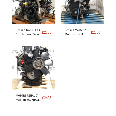
Renault Trafic III 1.6
Renault Master 2.3
£
2000
£
2000
CDTI Motore Diesel
Motore Diesel
codice R9M 452
Codice M9T 870
MOTORE RENAULT
£
2495
MASTER VAUXHALL
MOVANO NISSAN
NV400 2.3 DIESEL
CODICE M9T 898