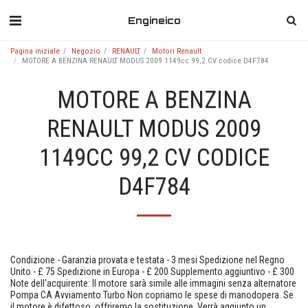
Engineico
Pagina iniziale
Negozio
RENAULT
Motori Renault
MOTORE A BENZINA RENAULT MODUS 2009 1149cc 99,2 CV codice D4F784
MOTORE A BENZINA
RENAULT MODUS 2009
1149CC 99,2 CV CODICE
D4F784
Condizione - Garanzia provata e testata - 3 mesi Spedizione nel Regno
Unito - £ 75 Spedizione in Europa - £ 200 Supplemento aggiuntivo - £ 300
Note dell'acquirente: Il motore sarà simile alle immagini senza alternatore
Pompa CA Avviamento Turbo Non copriamo le spese di manodopera. Se
il motore è difettoso, offriremo la sostituzione. Verrà aggiunto un