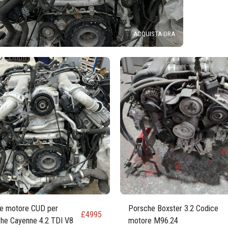
ACQUISTA ORA
e motore CUD per
Porsche Boxster 3.2 Codice
£
4995
he Cayenne 4.2 TDI V8
motore M96.24