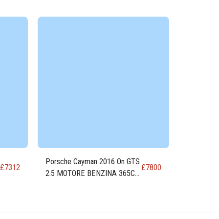
Porsche Cayman 2016 On GTS
£
7312
£
7800
2.5 MOTORE BENZINA 365CV
MDJ.UB