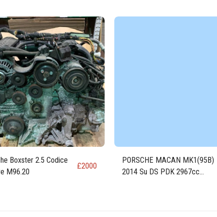
he Boxster 2.5 Codice
PORSCHE MACAN MK1(95B)
£
2000
re M96.20
2014 Su DS PDK 2967cc
Motore DIESEL MCT.BA