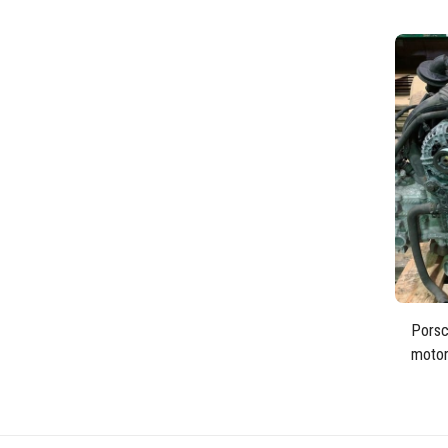
Porsc
moto