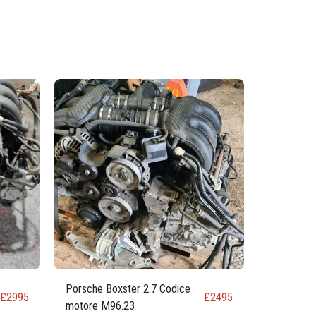
Porsche Boxster 2.7 Codice
£
2995
£
2495
motore M96.23