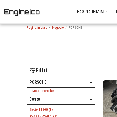
Engineico
PAGINA INIZIALE
Pagina iniziale
Negozio
PORSCHE
Filtri
PORSCHE
Motori Porsche
Costo
Sotto
£
3160
(3)
£
4321
-
£
5480
(1)