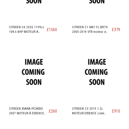
CITROEN C4 2020 1199cc
CITROEN C1 MK1 FL MY70
£
1560
£
379
108.6 BHP MOTEUR A
2005-2014 VTR moteur à
ESSENCE code EB2ADT /
essence code 1KR / 384F /
HNP
CFB
CITROEN XSARA PICASSO
CITROEN C3 2019 1.2L
£
260
£
910
2007 MOTEUR À ESSENCE
MOTEUR ESSENCE code
1.6L MOTEUR 110 BHP code
EB2FA / HMR
TU5JP4 / NFU