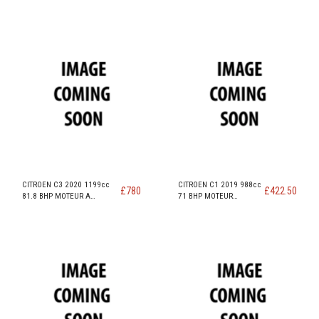
DIESEL code DV6ETED / 9HN
DIESEL code DV6ETED / 9HN
CITROEN C3 2020 1199cc
CITROEN C1 2019 988cc
£
780
£
422.50
81.8 BHP MOTEUR A
71 BHP MOTEUR
ESSENCE code EB2FA / HMR
ESSENCE code 1KR-FE /
CFB