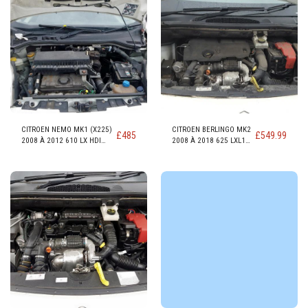
CITROEN NEMO MK1 (X225)
CITROEN BERLINGO MK2
£
485
£
549.99
2008 À 2012 610 LX HDI
2008 À 2018 625 LXL1
DIESEL MOTEUR DV4TED
BLUEHDI DIESEL MOTEUR
(8HS) 1399cc
BHZ DV6FC MCM STTD