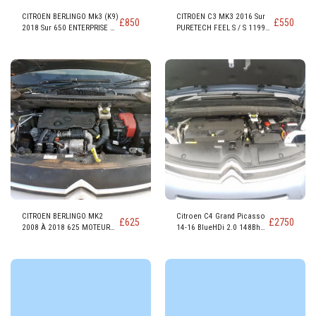
CITROEN BERLINGO Mk3 (K9)
CITROEN C3 MK3 2016 Sur
£
850
£
550
2018 Sur 650 ENTERPRISE M
PURETECH FEEL S / S 1199
MOTEUR DIESEL DV6FE
81.8 MOTEUR À ESSENCE
(BHW)
EB2FA (HMR)
CITROEN BERLINGO MK2
Citroen C4 Grand Picasso
£
625
£
2750
2008 À 2018 625 MOTEUR
14-16 BlueHDi 2.0 148Bhp
DIESEL D&#39;ENTREPRISE
Diesel MOTEUR DW10FD
DV6FE
AHR 1997 cc